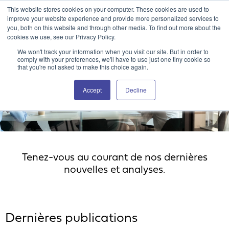
This website stores cookies on your computer. These cookies are used to
Portail client Attain360
Nous contacter
EN
improve your website experience and provide more personalized services to
you, both on this website and through other media. To find out more about the
cookies we use, see our Privacy Policy.
We won't track your information when you visit our site. But in order to
comply with your preferences, we'll have to use just one tiny cookie so
that you're not asked to make this choice again.
Accept
Decline
Actualités et analyses
Tenez-vous au courant de nos dernières
nouvelles et analyses.
Dernières publications