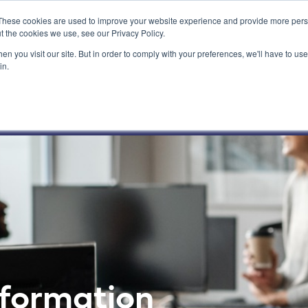
These cookies are used to improve your website experience and provide more perso
t the cookies we use, see our Privacy Policy.
n you visit our site. But in order to comply with your preferences, we'll have to use 
in.
Nos activités
Nos clients
nformation