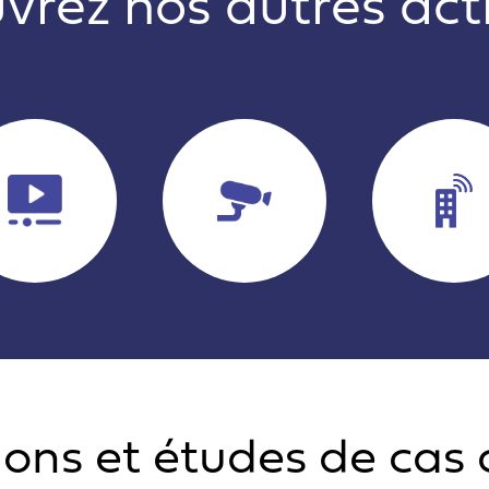
rez nos autres activ
ions et études de cas