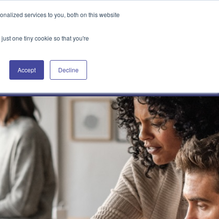
Portail client Attain360
Nous contacter
EN
nalized services to you, both on this website
just one tiny cookie so that you're
Accept
Decline
Nos projets
À propos
Actualités et analyses