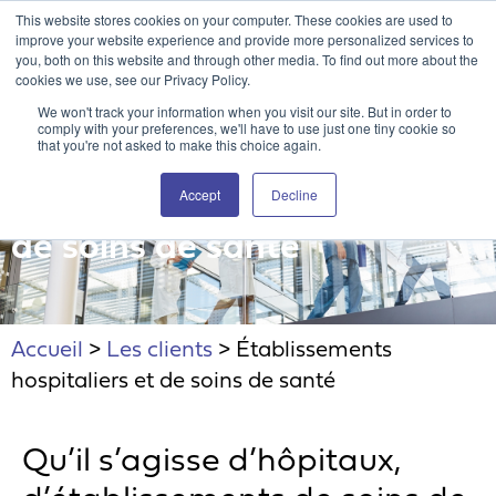
This website stores cookies on your computer. These cookies are used to
Portail client Attain360
Nous contacter
EN
improve your website experience and provide more personalized services to
you, both on this website and through other media. To find out more about the
cookies we use, see our Privacy Policy.
We won't track your information when you visit our site. But in order to
comply with your preferences, we'll have to use just one tiny cookie so
that you're not asked to make this choice again.
Accept
Decline
Hôpitaux et établissements
de soins de santé
Accueil
>
Les clients
>
Établissements
hospitaliers et de soins de santé
Qu’il s’agisse d’hôpitaux,